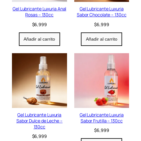
a
e
l
s
Gel Lubricante Luxuria Anal
Gel Lubricante Luxuria
e
:
Rosas – 130cc
Sabor Chocolate – 130cc
r
$
$
6,999
$
6,999
a
2
:
8
$
,
Añadir al carrito
Añadir al carrito
3
9
5
9
,
9
9
.
9
9
.
Gel Lubricante Luxuria
Gel Lubricante Luxuria
Sabor Dulce de Leche –
Sabor Frutilla – 130cc
130cc
$
6,999
$
6,999