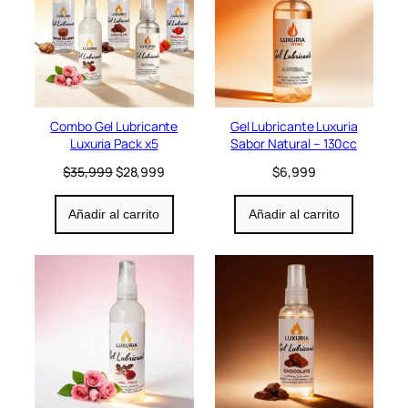
d
u
c
t
o
e
n
Combo Gel Lubricante
Gel Lubricante Luxuria
o
Luxuria Pack x5
Sabor Natural – 130cc
f
e
E
E
$
35,999
$
28,999
$
6,999
r
l
l
t
p
p
Añadir al carrito
Añadir al carrito
a
r
r
e
e
c
c
i
i
o
o
o
a
r
c
i
t
g
u
i
a
n
l