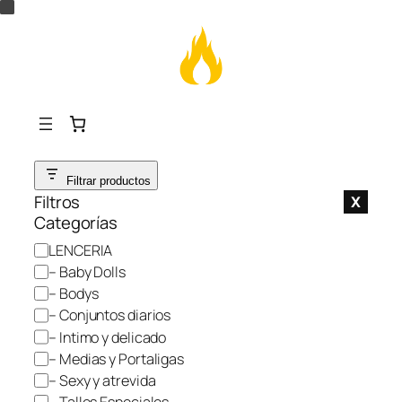
Saltar
Filtrar productos
al
Filtros
X
contenido
Categorías
C
LENCERIA
a
– Baby Dolls
t
– Bodys
e
– Conjuntos diarios
g
– Intimo y delicado
o
– Medias y Portaligas
r
– Sexy y atrevida
í
– Talles Especiales