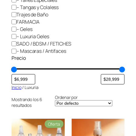
a
– Tangas y Colaless
Trajes de Baño
FARMACIA
– Geles
– Luxuria Geles
SADO / BDSM / FETICHES
– Mascaras / Antifaces
Precio
Inicio
/ Luxuria
Ordenar por
Mostrando los 6
resultados
P
Oferta
r
o