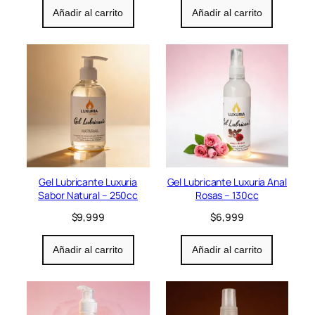
t
p
p
Añadir al carrito
Añadir al carrito
a
r
r
e
e
c
c
i
i
o
o
o
a
r
c
i
t
g
u
i
a
n
l
a
e
l
s
Gel Lubricante Luxuria
Gel Lubricante Luxuria Anal
e
:
Sabor Natural – 250cc
Rosas – 130cc
r
$
$
9,999
$
6,999
a
2
:
8
$
,
Añadir al carrito
Añadir al carrito
3
9
5
9
,
9
9
.
9