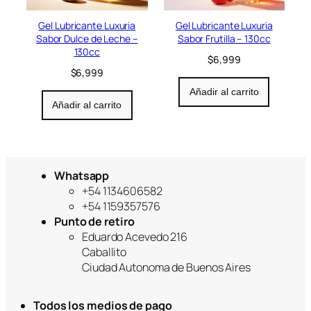
Gel Lubricante Luxuria
Gel Lubricante Luxuria
Sabor Dulce de Leche –
Sabor Frutilla – 130cc
130cc
$
6,999
$
6,999
Añadir al carrito
Añadir al carrito
Whatsapp
+54 1134606582
+54 1159357576
Punto de retiro
Eduardo Acevedo 216
Caballito
Ciudad Autonoma de Buenos Aires
Todos los medios de pago