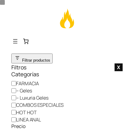
Saltar
Filtrar productos
al
Filtros
X
contenido
Categorías
C
FARMACIA
a
– Geles
t
– Luxuria Geles
e
COMBOS ESPECIALES
g
HOT HOT
o
LINEA ANAL
r
Precio
í