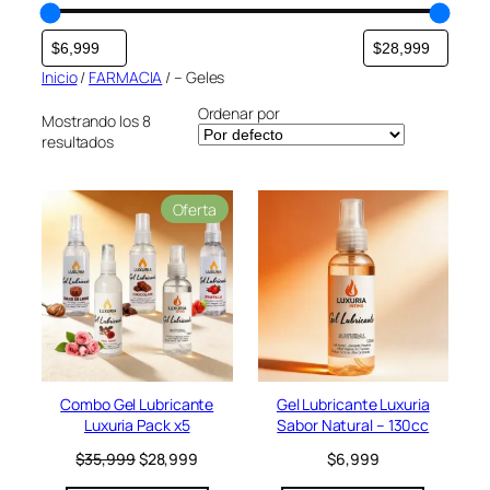
a
Inicio
/
FARMACIA
/ – Geles
Ordenar por
Mostrando los 8
resultados
P
Oferta
r
o
d
u
c
t
o
e
n
Combo Gel Lubricante
Gel Lubricante Luxuria
o
Luxuria Pack x5
Sabor Natural – 130cc
f
e
E
E
$
35,999
$
28,999
$
6,999
r
l
l