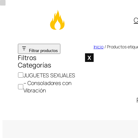
C
Saltar
Inicio
/ Productos etique
Filtrar productos
al
Filtros
X
Categorías
contenido
C
JUGUETES SEXUALES
a
– Consoladores con
t
Vibración
e
g
o
r
í
a