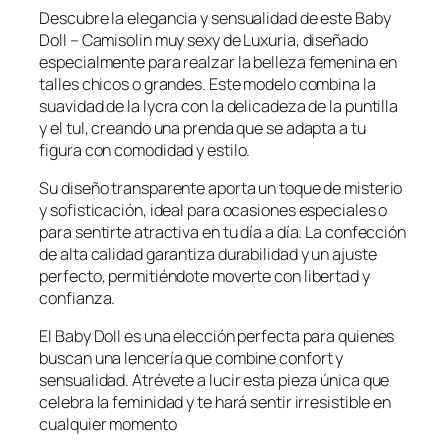
Descubre la elegancia y sensualidad de este Baby
o
a
Doll – Camisolin muy sexy de Luxuria, diseñado
r
c
especialmente para realzar la belleza femenina en
i
t
talles chicos o grandes. Este modelo combina la
g
u
suavidad de la lycra con la delicadeza de la puntilla
i
a
y el tul, creando una prenda que se adapta a tu
n
l
figura con comodidad y estilo.
a
e
Su diseño transparente aporta un toque de misterio
l
s
y sofisticación, ideal para ocasiones especiales o
e
:
para sentirte atractiva en tu día a día. La confección
r
$
de alta calidad garantiza durabilidad y un ajuste
a
4
perfecto, permitiéndote moverte con libertad y
:
5
confianza.
$
,
El Baby Doll es una elección perfecta para quienes
5
9
buscan una lencería que combine confort y
4
9
sensualidad. Atrévete a lucir esta pieza única que
,
9
celebra la feminidad y te hará sentir irresistible en
9
.
cualquier momento