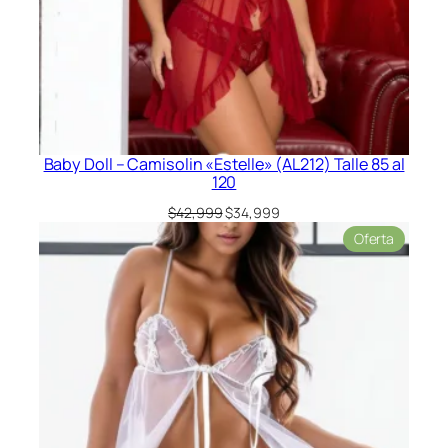
Baby Doll – Camisolin «Estelle» (AL212) Talle 85 al
120
El
El
$
42,999
$
34,999
precio
precio
Product
Oferta
original
actual
en
era:
es:
oferta
$42,999.
$34,999.