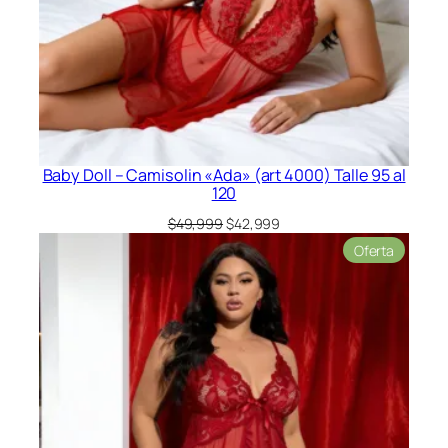
Baby Doll – Camisolin «Ada» (art 4000) Talle 95 al
120
El
El
$
49,999
$
42,999
precio
precio
Product
Oferta
original
actual
en
era:
es:
oferta
$49,999.
$42,999.