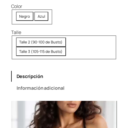
9
Color
9
.
Negro
Azul
Talle
Talle 2 (90-100 de Busto)
Talle 3 (105-115 de Busto)
Descripción
Información adicional
Reproductor
de
vídeo