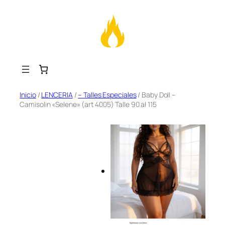
Saltar
Inicio
/
LENCERIA
/
– Talles Especiales
/ Baby Doll –
Camisolin «Selene» (art 4005) Talle 90 al 115
al
contenido