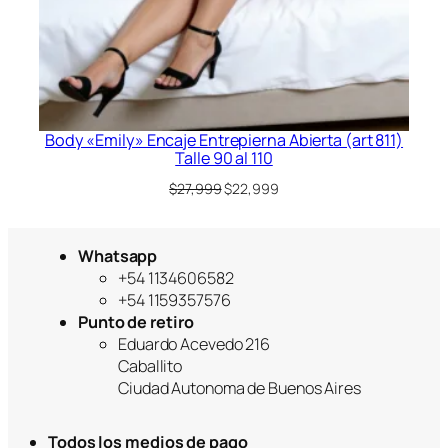
Body «Emily» Encaje Entrepierna Abierta (art 811)
Talle 90 al 110
El
El
$
27,999
$
22,999
precio
precio
original
actual
era:
es:
Whatsapp
$27,999.
$22,999.
+54 1134606582
+54 1159357576
Punto de retiro
Eduardo Acevedo 216
Caballito
Ciudad Autonoma de Buenos Aires
Todos los medios de pago