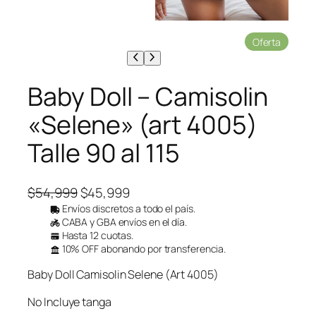
P
Oferta
r
o
d
Baby Doll – Camisolin
u
c
«Selene» (art 4005)
t
o
Talle 90 al 115
e
n
o
f
E
E
$
54,999
$
45,999
e
l
l
Envíos discretos a todo el país.
r
CABA y GBA envíos en el día.
p
p
t
Hasta 12 cuotas.
a
r
r
10% OFF abonando por transferencia.
e
e
Baby Doll Camisolin Selene (Art 4005)
c
c
i
i
No Incluye tanga
o
o