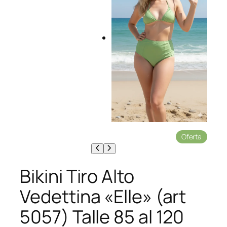
P
Oferta
r
o
d
Bikini Tiro Alto
u
c
Vedettina «Elle» (art
t
o
5057) Talle 85 al 120
e
n