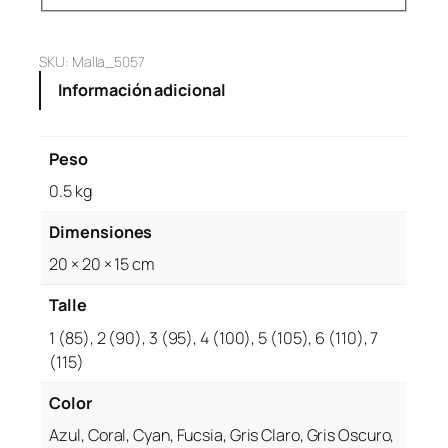
r
$
a
3
:
4
SKU:
Malla_5057
$
,
Información adicional
4
9
4
9
Peso
,
9
9
.
0.5 kg
9
Dimensiones
9
.
20 × 20 × 15 cm
Talle
1 (85), 2 (90), 3 (95), 4 (100), 5 (105), 6 (110), 7
(115)
Color
Azul, Coral, Cyan, Fucsia, Gris Claro, Gris Oscuro,