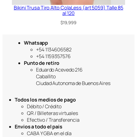
Bikini Trusa Tiro Alto ColaLess (art 5059) Talle 85
al 120
$
19,999
Whatsapp
+54 1134606582
+54 1159357576
Punto de retiro
Eduardo Acevedo 216
Caballito
Ciudad Autonoma de Buenos Aires
Todos los medios de pago
Débito / Crédito
QR / Billeteras virtuales
Efectivo / Transferencia
Envios a todo el pais
CABA Y GBA en el día