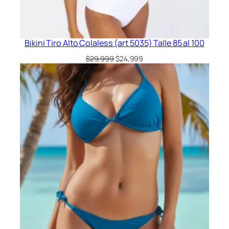
Bikini Tiro Alto Colaless (art 5035) Talle 85 al 100
El
El
$
29,999
$
24,999
precio
precio
original
actual
era:
es:
$29,999.
$24,999.