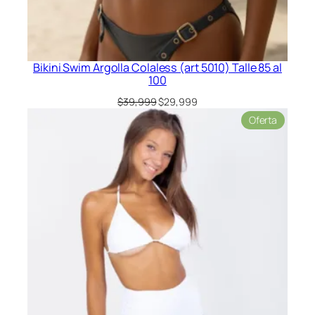
Bikini Swim Argolla Colaless (art 5010) Talle 85 al
100
El
El
$
39,999
$
29,999
precio
precio
Product
Oferta
original
actual
en
era:
es:
oferta
$39,999.
$29,999.