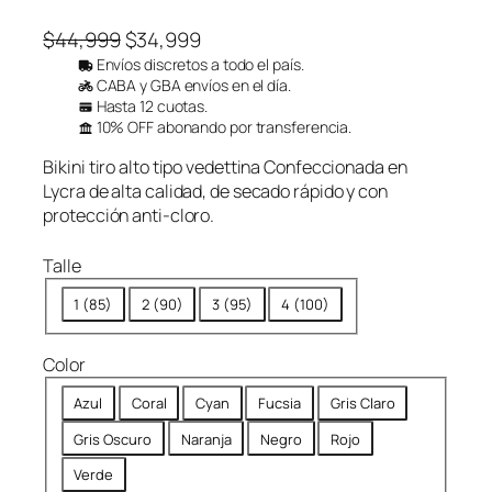
o
f
E
E
$
44,999
$
34,999
e
l
l
Envíos discretos a todo el país.
r
CABA y GBA envíos en el día.
p
p
t
Hasta 12 cuotas.
a
r
r
10% OFF abonando por transferencia.
e
e
Bikini tiro alto tipo vedettina Confeccionada en
c
c
Lycra de alta calidad, de secado rápido y con
i
i
protección anti-cloro.
o
o
o
a
Talle
r
c
1 (85)
2 (90)
3 (95)
4 (100)
i
t
g
u
Color
i
a
n
l
Azul
Coral
Cyan
Fucsia
Gris Claro
a
e
Gris Oscuro
Naranja
Negro
Rojo
l
s
e
:
Verde