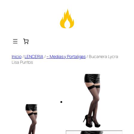
Saltar
Inicio
/
LENCERIA
/
– Medias y Portaligas
/ Bucanera Lycra
Lisa Puntos
al
contenido