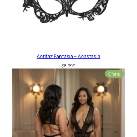
Antifaz Fantasía – Anastasia
$
8,999
Product
Oferta
en
oferta