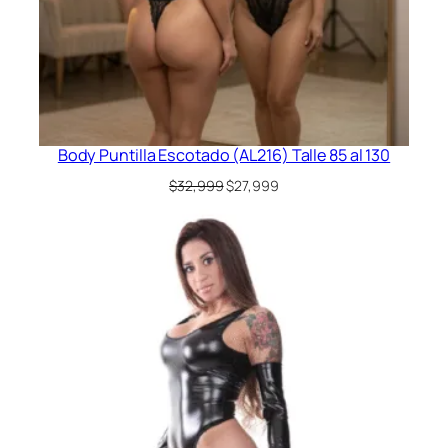
Body Puntilla Escotado (AL216) Talle 85 al 130
El
El
$
32,999
$
27,999
precio
precio
original
actual
era:
es:
$32,999.
$27,999.