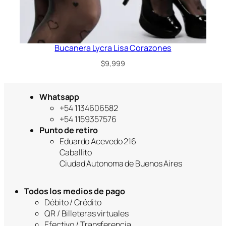
Bucanera Lycra Lisa Corazones
$
9,999
Whatsapp
+54 1134606582
+54 1159357576
Punto de retiro
Eduardo Acevedo 216
Caballito
Ciudad Autonoma de Buenos Aires
Todos los medios de pago
Débito / Crédito
QR / Billeteras virtuales
Efectivo / Transferencia