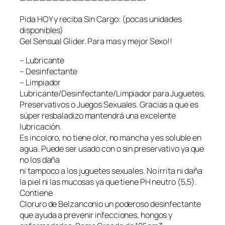
Pida HOY y reciba Sin Cargo: (pocas unidades
disponibles)
Gel Sensual Glider. Para mas y mejor Sexo!!
– Lubricante
– Desinfectante
– Limpiador
Lubricante/Desinfectante/Limpiador para Juguetes,
Preservativos o Juegos Sexuales. Gracias a que es
súper resbaladizo mantendrá una excelente
lubricación.
Es incoloro, no tiene olor, no mancha y es soluble en
agua. Puede ser usado con o sin preservativo ya que
no los daña
ni tampoco a los juguetes sexuales. No irrita ni daña
la piel ni las mucosas ya que tiene PH neutro (5,5).
Contiene
Cloruro de Belzanconio un poderoso desinfectante
que ayuda a prevenir infecciones, hongos y