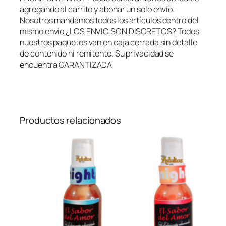
n
agregando al carrito y abonar un solo envío.
e
Nosotros mandamos todos los artículos dentro del
S
mismo envío ¿LOS ENVIO SON DISCRETOS? Todos
i
nuestros paquetes van en caja cerrada sin detalle
m
de contenido ni remitente. Su privacidad se
i
encuentra GARANTIZADA
l
P
i
e
l
Productos relacionados
+
I
n
e
x
p
u
l
s