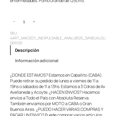
enfermedades. Pomo Grande de 125cm3.
C
−
+
o
SKU:
m
4ART_MACIZO1_INEXPULSABLE_ANALUB125_SANSUALGLI
b
DER125
o
Descripción
C
o
Información adicional
n
s
o
¿DONDE ESTAMOS? Estamos en Caballito (CABA).
l
Puede retirar su pedido de lunes a viernes de 11 a
a
19hs o sábados de 11 a 13hs. Estamos a 3 Cdras de Av
d
Avellaneda y Acoyte. ¿HACEN ENVIOS? Hacemos
o
envíos a Todo el País con Absoluta Reserva.
r
También enviamos por MOTO a CABA o Gran
P
Buenos Aires. ¿PUEDO HACER VARIAS COMPRAS Y
e
PAGAR UN ENVIO? Puede comprar varios artículos