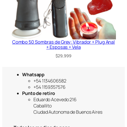
Combo 50 Sombras de Grey: Vibrador + Plug Anal
+ Esposas + Vela
$
29,999
Whatsapp
+54 1134606582
+54 1159357576
Punto de retiro
Eduardo Acevedo 216
Caballito
Ciudad Autonoma de Buenos Aires