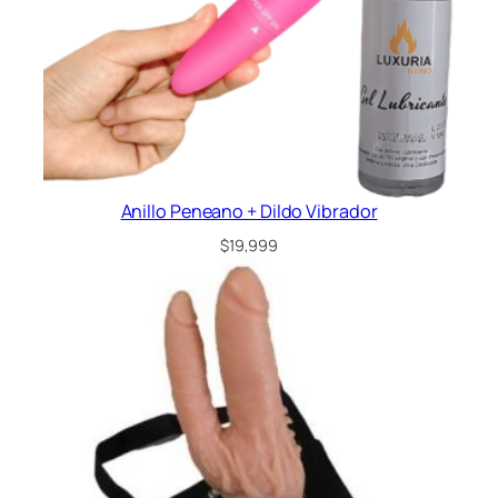
Anillo Peneano + Dildo Vibrador
$
19,999