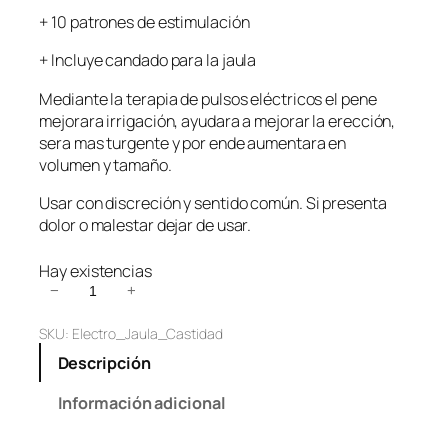
+ 10 patrones de estimulación
+ Incluye candado para la jaula
Mediante la terapia de pulsos eléctricos el pene
mejorara irrigación, ayudara a mejorar la erección,
sera mas turgente y por ende aumentara en
volumen y tamaño.
Usar con discreción y sentido común. Si presenta
dolor o malestar dejar de usar.
Hay existencias
E
−
+
l
SKU:
Electro_Jaula_Castidad
e
c
Descripción
t
r
Información adicional
o
E