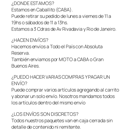
¿DONDE ESTAMOS?
s
Estamos en Caballito (CABA).
t
Puede retirar su pedido de lunes a viernes de 11 a
i
19hs o sábados de 11 a 13hs.
m
Estamos a 3 Cdras de Av Rivadavia y Rio de Janeiro.
u
l
¿HACEN ENVÍOS?
a
Hacemos envíos a Todo el País con Absoluta
d
Reserva.
o
También enviamos por MOTO a CABA o Gran
r
Buenos Aires.
J
a
¿PUEDO HACER VARIAS COMPRAS Y PAGAR UN
u
ENVÍO?
l
Puede comprar varios artículos agregando al carrito
a
y abonar un solo envío. Nosotros mandamos todos
P
los artículos dentro del mismo envío
e
¿LOS ENVÍOS SON DISCRETOS?
n
Todos nuestros paquetes van en caja cerrada sin
e
detalle de contenido ni remitente.
a