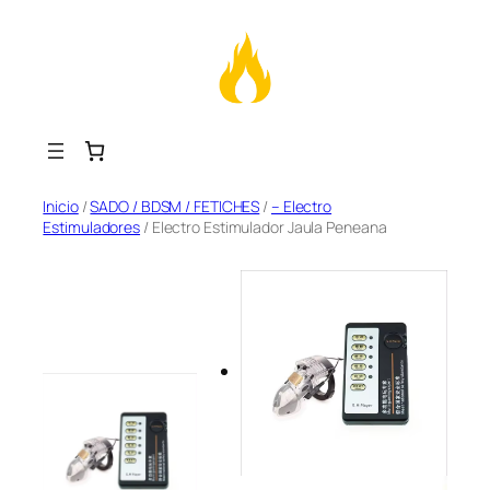
Saltar
Inicio
/
SADO / BDSM / FETICHES
/
– Electro
Estimuladores
/ Electro Estimulador Jaula Peneana
al
contenido