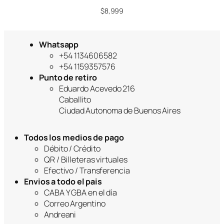
$
8,999
Whatsapp
+54 1134606582
+54 1159357576
Punto de retiro
Eduardo Acevedo 216
Caballito
Ciudad Autonoma de Buenos Aires
Todos los medios de pago
Débito / Crédito
QR / Billeteras virtuales
Efectivo / Transferencia
Envios a todo el pais
CABA Y GBA en el día
Correo Argentino
Andreani