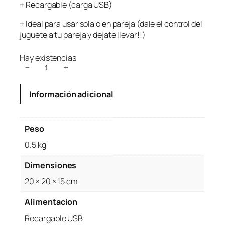
+ Recargable (carga USB)
+ Ideal para usar sola o en pareja (dale el control del
juguete a tu pareja y dejate llevar!!)
Hay existencias
H
−
+
u
e
Información adicional
v
o
V
Peso
i
0.5 kg
b
r
Dimensiones
a
d
20 × 20 × 15 cm
o
r
Alimentacion
C
Recargable USB
o