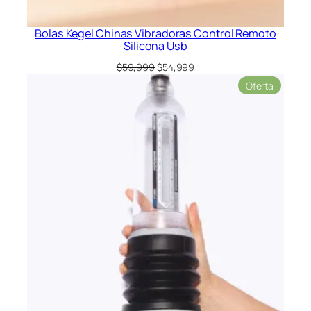
Bolas Kegel Chinas Vibradoras Control Remoto
Silicona Usb
El
El
$
59,999
$
54,999
precio
precio
Product
Oferta
original
actual
en
era:
es:
oferta
$59,999.
$54,999.