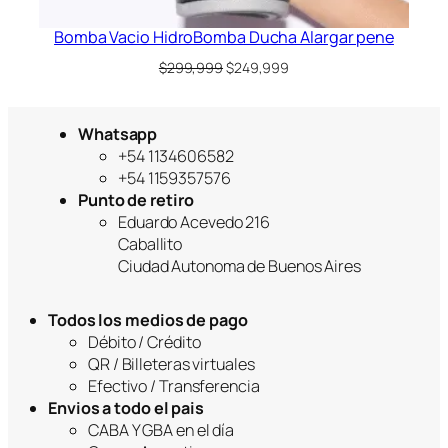
Bomba Vacio HidroBomba Ducha Alargar pene
El
El
$
299,999
$
249,999
precio
precio
original
actual
era:
es:
Whatsapp
$299,999.
$249,999.
+54 1134606582
+54 1159357576
Punto de retiro
Eduardo Acevedo 216
Caballito
Ciudad Autonoma de Buenos Aires
Todos los medios de pago
Débito / Crédito
QR / Billeteras virtuales
Efectivo / Transferencia
Envios a todo el pais
CABA Y GBA en el día