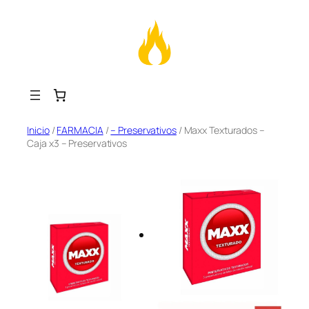
Saltar
Inicio
/
FARMACIA
/
– Preservativos
/ Maxx Texturados –
Caja x3 – Preservativos
al
contenido