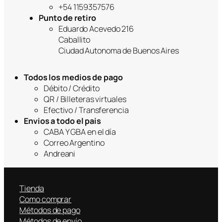
+54 1159357576
Punto de retiro
Eduardo Acevedo 216
Caballito
Ciudad Autonoma de Buenos Aires
Todos los medios de pago
Débito / Crédito
QR / Billeteras virtuales
Efectivo / Transferencia
Envios a todo el pais
CABA Y GBA en el día
Correo Argentino
Andreani
Tienda
Como comprar
Métodos de pago
Métodos de envío