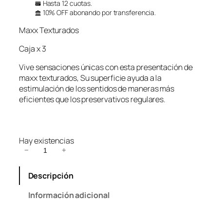
Hasta 12 cuotas.
10% OFF abonando por transferencia.
Maxx Texturados
Caja x 3
Vive sensaciones únicas con esta presentación de
maxx texturados, Su superficie ayuda a la
estimulación de los sentidos de maneras más
eficientes que los preservativos regulares.
Hay existencias
M
−
+
a
x
Descripción
x
T
Información adicional
e
x