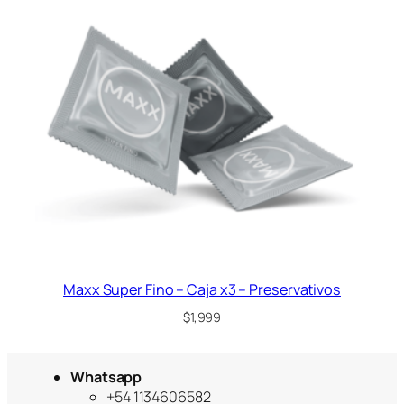
Maxx Super Fino – Caja x3 – Preservativos
$
1,999
Whatsapp
+54 1134606582