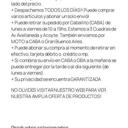
r
lado del precio.
v
+ Despachamos TODOS LOS DÍAS!! Puede comprar
a
varios artículos y abonar un solo envió!
t
+ Puede retirar su pedido por Caballito (CABA) de
i
lunes a viernes de 10 a 19hs. Estamos a 3 Cuadras de
v
Av Avellaneda y Acoyte. También enviamos por
o
MOTO a CABA o Gran Buenos Aires.
s
+ Puede abonar su compra al momento de retirar en
c
efectivo, tarjeta débito o crédito o mp.
a
+ Si combina su envío en CABA o GBA a la mañana se
n
puede entregar por la tarde o al día siguiente (de
t
lunes a viernes).
i
+ Su privacidad se encuentra GARANTIZADA
d
NO OLVIDES VISITAR NUESTRO WEB PARA VER
a
NUESTRA AMPLIA OFERTA DE PRODUCTOS!
d
Productos relacionados