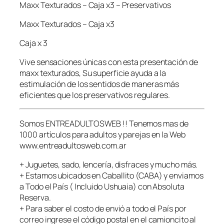
Maxx Texturados – Caja x3 – Preservativos
t
u
Maxx Texturados – Caja x3
r
a
Caja x 3
d
Vive sensaciones únicas con esta presentación de
o
maxx texturados, Su superficie ayuda a la
s
estimulación de los sentidos de maneras más
–
eficientes que los preservativos regulares.
C
a
j
Somos ENTREADULTOSWEB !! Tenemos mas de
a
1000 artículos para adultos y parejas en la Web
x
www.entreadultosweb.com.ar
3
–
+ Juguetes, sado, lencería, disfraces y mucho más.
P
+ Estamos ubicados en Caballito (CABA) y enviamos
r
a Todo el País ( Incluido Ushuaia) con Absoluta
e
Reserva.
s
+ Para saber el costo de envió a todo el País por
e
correo ingrese el código postal en el camioncito al