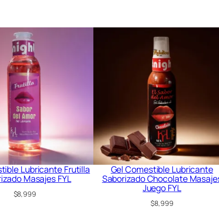
ible Lubricante Frutilla
Gel Comestible Lubricante
izado Masajes FYL
Saborizado Chocolate Masaje
Juego FYL
$
8,999
$
8,999