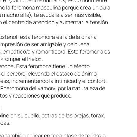
o la feromona masculina porque crea un aura
macho alfa), te ayudará a ser mas visible,
n el centro de atención y aumentar la tensión
stenol: esta feromona es la de la charla,
impresión de ser amigable y de buena
, empático/a y romántico/a. Esta feromona es
 «romper el hielo».
enone: Esta feromona tiene un efecto
 el cerebro, elevando el estado de ánimo,
ress, incrementando la intimidad y el confort.
 Pheromona del «amor», por la naturaleza de
ntos y reacciones que produce.
:
ine en su cuello, detras de las orejas, torax,
ecas.
 también aplicar en toda clase de tejidos o