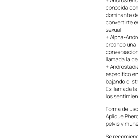
conocida com
dominante de 
convertirte e
sexual.
+ Alpha-Andro
creando una 
conversación
llamada la de
+ Androstadi
específico en
bajando el st
Es llamada la
los sentimie
Forma de uso
Aplique Pherol
pelvis y muñ
Se recomienda