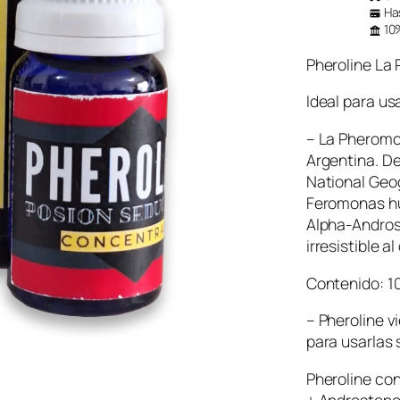
Has
10%
Pheroline La
Ideal para u
– La Pheromo
Argentina. De
National Geog
Feromonas hu
Alpha-Andros
irresistible al
Contenido: 1
– Pheroline v
para usarlas 
Pheroline con
+ Androsten