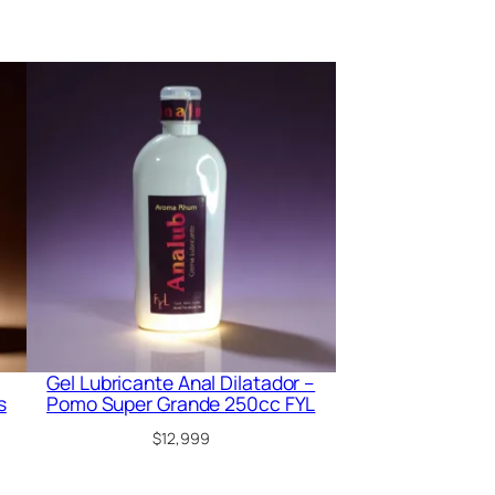
Gel Lubricante Anal Dilatador –
s
Pomo Super Grande 250cc FYL
$
12,999