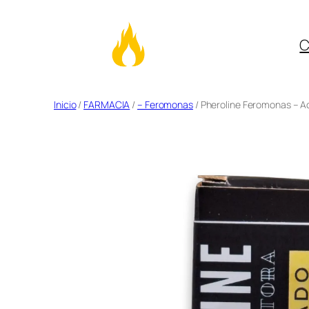
C
Saltar
Inicio
/
FARMACIA
/
– Feromonas
/ Pheroline Feromonas – A
al
contenido