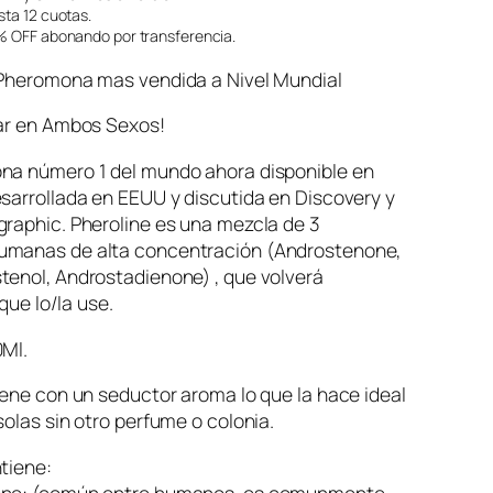
ta 12 cuotas.
 OFF abonando por transferencia.
 Pheromona mas vendida a Nivel Mundial
sar en Ambos Sexos!
na número 1 del mundo ahora disponible en
sarrollada en EEUU y discutida en Discovery y
raphic. Pheroline es una mezcla de 3
manas de alta concentración (Androstenone,
tenol, Androstadienone) , que volverá
 que lo/la use.
0Ml.
iene con un seductor aroma lo que la hace ideal
solas sin otro perfume o colonia.
tiene:
one: (común entre humanos, es comunmente