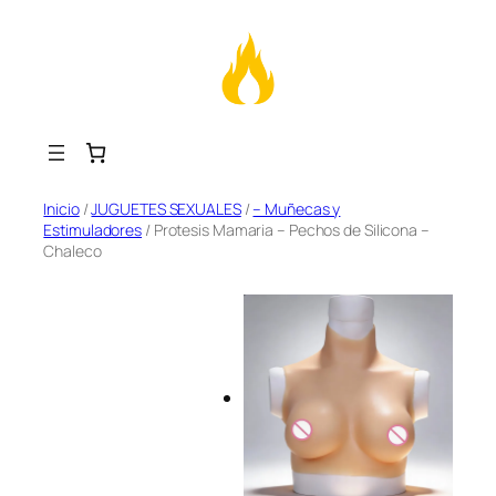
Saltar
Inicio
/
JUGUETES SEXUALES
/
– Muñecas y
Estimuladores
/ Protesis Mamaria – Pechos de Silicona –
al
Chaleco
contenido