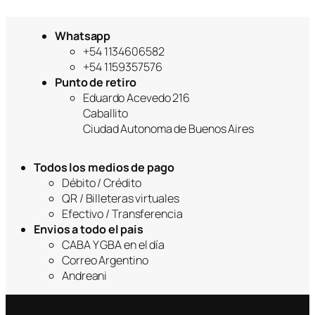
Whatsapp
+54 1134606582
+54 1159357576
Punto de retiro
Eduardo Acevedo 216
Caballito
Ciudad Autonoma de Buenos Aires
Todos los medios de pago
Débito / Crédito
QR / Billeteras virtuales
Efectivo / Transferencia
Envios a todo el pais
CABA Y GBA en el día
Correo Argentino
Andreani