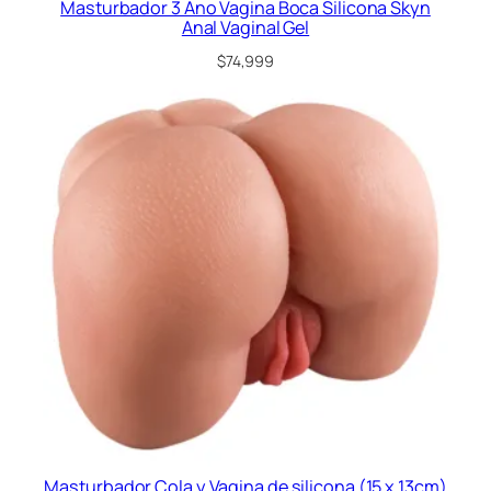
Masturbador 3 Ano Vagina Boca Silicona Skyn
a
Anal Vaginal Gel
l
$
74,999
e
c
o
c
a
n
t
i
d
a
d
Masturbador Cola y Vagina de silicona (15 x 13cm)