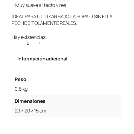
+ Muy suave al tacto y real
IDEAL PARA UTILIZAR BAJO LA ROPA O SIN ELLA,
PECHOS TOLAMENTE REALES.
Hay existencias
P
−
+
r
o
Información adicional
t
e
s
Peso
i
0.5 kg
s
M
Dimensiones
a
m
20 × 20 × 15 cm
a
r
i