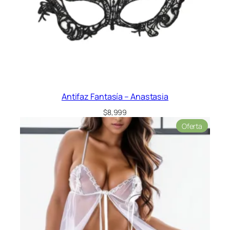
Antifaz Fantasía – Anastasia
$
8,999
Product
Oferta
en
oferta