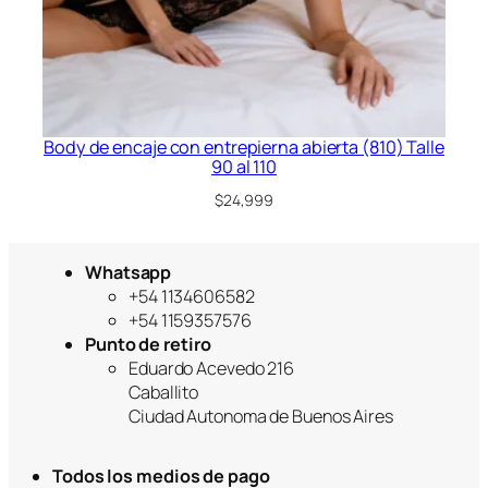
Body de encaje con entrepierna abierta (810) Talle
90 al 110
$
24,999
Whatsapp
+54 1134606582
+54 1159357576
Punto de retiro
Eduardo Acevedo 216
Caballito
Ciudad Autonoma de Buenos Aires
Todos los medios de pago