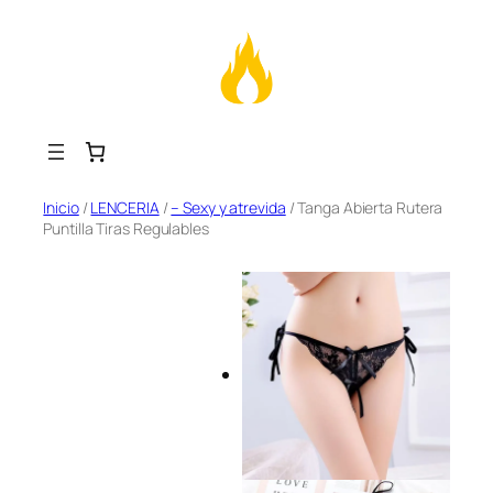
Saltar
Inicio
/
LENCERIA
/
– Sexy y atrevida
/ Tanga Abierta Rutera
Puntilla Tiras Regulables
al
contenido