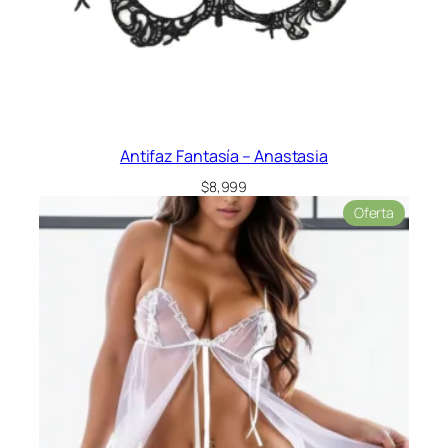
Antifaz Fantasía – Anastasia
$
8,999
Product
Oferta
en
oferta