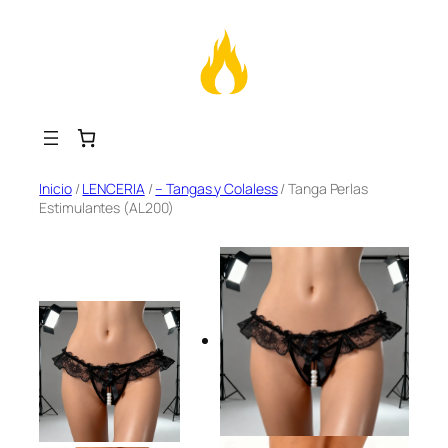
Saltar
Inicio
/
LENCERIA
/
– Tangas y Colaless
/ Tanga Perlas
Estimulantes (AL200)
al
contenido