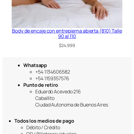
Body de encaje con entrepierna abierta (810) Talle
90 al 110
$
24,999
Whatsapp
+54 1134606582
+54 1159357576
Punto de retiro
Eduardo Acevedo 216
Caballito
Ciudad Autonoma de Buenos Aires
Todos los medios de pago
Débito / Crédito