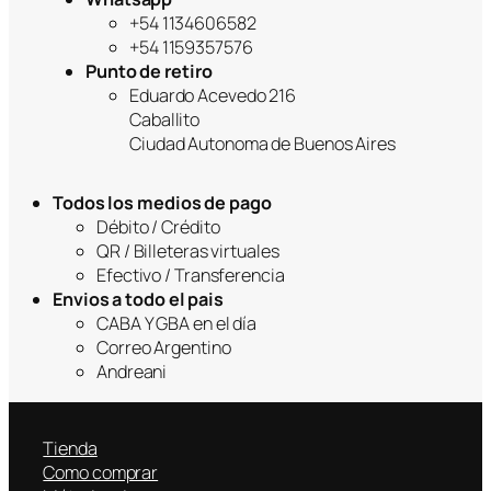
+54 1134606582
+54 1159357576
Punto de retiro
Eduardo Acevedo 216
Caballito
Ciudad Autonoma de Buenos Aires
Todos los medios de pago
Débito / Crédito
QR / Billeteras virtuales
Efectivo / Transferencia
Envios a todo el pais
CABA Y GBA en el día
Correo Argentino
Andreani
Tienda
Como comprar