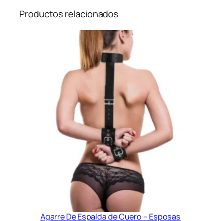
o
Productos relacionados
l
l
a
(
6
0
2
)
T
a
l
l
e
8
5
a
l
9
5
Agarre De Espalda de Cuero – Esposas