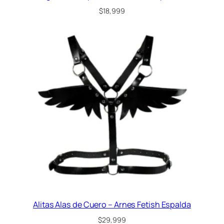
c
$
18,999
a
n
t
i
d
a
d
Alitas Alas de Cuero – Arnes Fetish Espalda
$
29,999