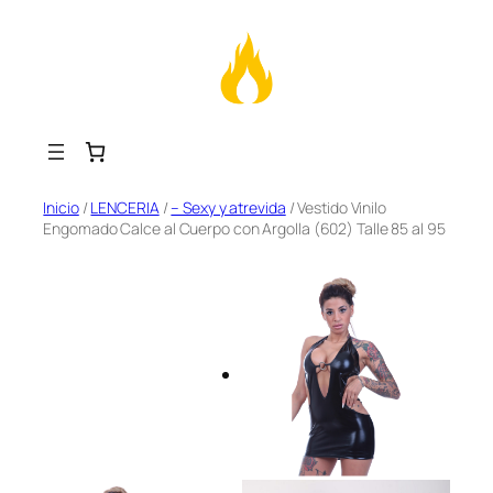
Saltar
Inicio
/
LENCERIA
/
– Sexy y atrevida
/ Vestido Vinilo
Engomado Calce al Cuerpo con Argolla (602) Talle 85 al 95
al
contenido