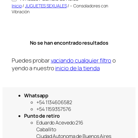
a
Inicio
/
JUGUETES SEXUALES
/ – Consoladores con
Vibración
No se han encontrado resultados
Puedes probar
vaciando cualquier filtro
o
yendo a nuestro
inicio de la tienda
Whatsapp
+54 1134606582
+54 1159357576
Punto de retiro
Eduardo Acevedo 216
Caballito
Ciudad Autonoma de Buenos Aires