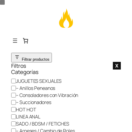
Saltar
Filtrar productos
al
Filtros
X
contenido
Categorías
C
JUGUETES SEXUALES
a
– Anillos Peneanos
t
– Consoladores con Vibración
e
– Succionadores
g
HOT HOT
o
LINEA ANAL
r
SADO / BDSM / FETICHES
í
– Arneses / Cambio de Roles