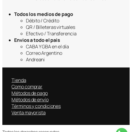
Todos los medios de pago
Débito / Crédito
QR / Billeteras virtuales
Efectivo / Transferencia
Envios a todo el pais
CABA Y GBA en el día
Correo Argentino
Andreani
Tienda
Como comprar
Métodos de pago
Métodos de envío
Términos y condiciones
Venta mayorista
Todos los derechos reservados