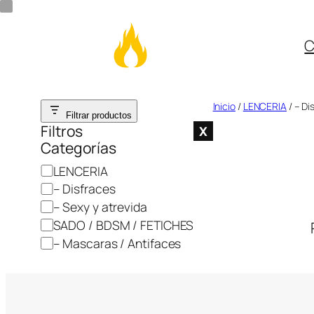
C
Saltar
Inicio
/
LENCERIA
/ – Di
Filtrar productos
al
Filtros
X
Categorías
contenido
C
LENCERIA
a
– Disfraces
t
– Sexy y atrevida
e
SADO / BDSM / FETICHES
g
– Mascaras / Antifaces
o
r
í
a