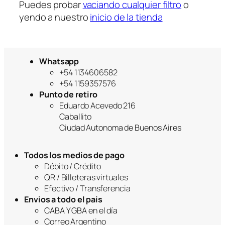
a
Puedes probar
vaciando cualquier filtro
o
yendo a nuestro
inicio de la tienda
Whatsapp
+54 1134606582
+54 1159357576
Punto de retiro
Eduardo Acevedo 216
Caballito
Ciudad Autonoma de Buenos Aires
Todos los medios de pago
Débito / Crédito
QR / Billeteras virtuales
Efectivo / Transferencia
Envios a todo el pais
CABA Y GBA en el día
Correo Argentino