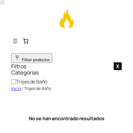
Saltar
Filtrar productos
al
Filtros
X
contenido
Categorías
C
Trajes de Baño
a
Inicio
/ Trajes de Baño
t
e
g
o
No se han encontrado resultados
r
í