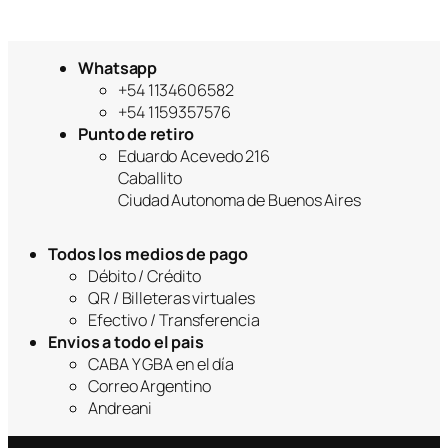
Whatsapp
+54 1134606582
+54 1159357576
Punto de retiro
Eduardo Acevedo 216
Caballito
Ciudad Autonoma de Buenos Aires
Todos los medios de pago
Débito / Crédito
QR / Billeteras virtuales
Efectivo / Transferencia
Envios a todo el pais
CABA Y GBA en el día
Correo Argentino
Andreani