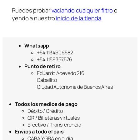
a
Puedes probar
vaciando cualquier filtro
o
yendo a nuestro
inicio de la tienda
Whatsapp
+54 1134606582
+54 1159357576
Punto de retiro
Eduardo Acevedo 216
Caballito
Ciudad Autonoma de Buenos Aires
Todos los medios de pago
Débito / Crédito
QR / Billeteras virtuales
Efectivo / Transferencia
Envios a todo el pais
CABA Y GBA en el día