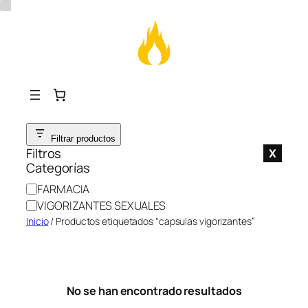
Saltar
Filtrar productos
al
Filtros
X
contenido
Categorías
C
FARMACIA
a
VIGORIZANTES SEXUALES
t
Inicio
/ Productos etiquetados “capsulas vigorizantes”
e
g
o
r
No se han encontrado resultados
í