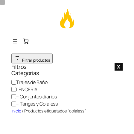
Saltar
Filtrar productos
al
Filtros
X
contenido
Categorías
C
Trajes de Baño
a
LENCERIA
t
– Conjuntos diarios
e
– Tangas y Colaless
g
Inicio
/ Productos etiquetados “colaless”
o
r
í