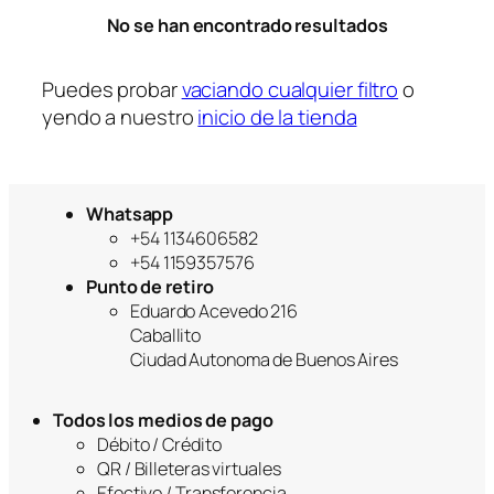
a
No se han encontrado resultados
Puedes probar
vaciando cualquier filtro
o
yendo a nuestro
inicio de la tienda
Whatsapp
+54 1134606582
+54 1159357576
Punto de retiro
Eduardo Acevedo 216
Caballito
Ciudad Autonoma de Buenos Aires
Todos los medios de pago
Débito / Crédito
QR / Billeteras virtuales
Efectivo / Transferencia