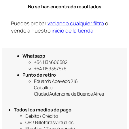
a
No se han encontrado resultados
Puedes probar
vaciando cualquier filtro
o
yendo a nuestro
inicio de la tienda
Whatsapp
+54 1134606582
+54 1159357576
Punto de retiro
Eduardo Acevedo 216
Caballito
Ciudad Autonoma de Buenos Aires
Todos los medios de pago
Débito / Crédito
QR / Billeteras virtuales
Efectivo / Transferencia