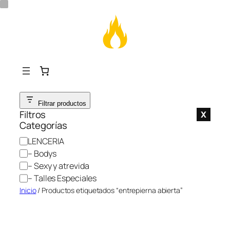
Saltar
Filtrar productos
al
Filtros
X
contenido
Categorías
C
LENCERIA
a
– Bodys
t
– Sexy y atrevida
e
– Talles Especiales
g
Inicio
/ Productos etiquetados “entrepierna abierta”
o
r
í