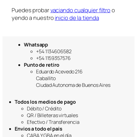
a
Puedes probar
vaciando cualquier filtro
o
yendo a nuestro
inicio de la tienda
Whatsapp
+54 1134606582
+54 1159357576
Punto de retiro
Eduardo Acevedo 216
Caballito
Ciudad Autonoma de Buenos Aires
Todos los medios de pago
Débito / Crédito
QR / Billeteras virtuales
Efectivo / Transferencia
Envios a todo el pais
CABA Y GBA en el día