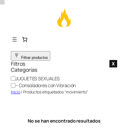
Saltar
Filtrar productos
al
Filtros
X
contenido
Categorías
C
JUGUETES SEXUALES
a
– Consoladores con Vibración
t
Inicio
/ Productos etiquetados “movimiento”
e
g
o
r
No se han encontrado resultados
í