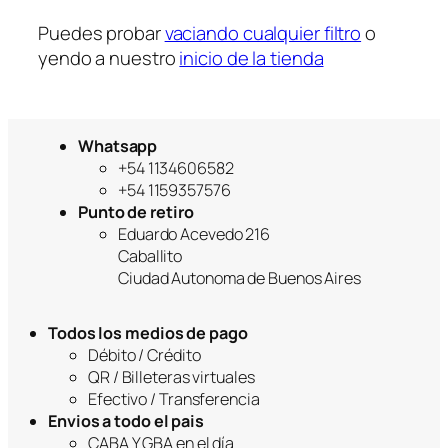
a
Puedes probar
vaciando cualquier filtro
o
yendo a nuestro
inicio de la tienda
Whatsapp
+54 1134606582
+54 1159357576
Punto de retiro
Eduardo Acevedo 216
Caballito
Ciudad Autonoma de Buenos Aires
Todos los medios de pago
Débito / Crédito
QR / Billeteras virtuales
Efectivo / Transferencia
Envios a todo el pais
CABA Y GBA en el día