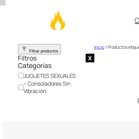
C
Saltar
Inicio
/ Productos etiqu
Filtrar productos
al
Filtros
X
Categorías
contenido
C
JUGUETES SEXUALES
a
– Consoladores Sin
t
Vibración
e
g
o
r
í
a