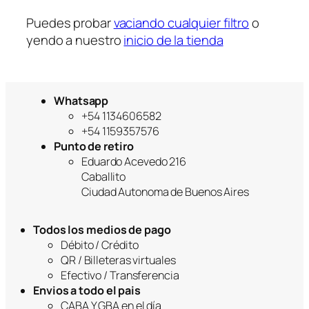
a
Puedes probar
vaciando cualquier filtro
o
yendo a nuestro
inicio de la tienda
Whatsapp
+54 1134606582
+54 1159357576
Punto de retiro
Eduardo Acevedo 216
Caballito
Ciudad Autonoma de Buenos Aires
Todos los medios de pago
Débito / Crédito
QR / Billeteras virtuales
Efectivo / Transferencia
Envios a todo el pais
CABA Y GBA en el día