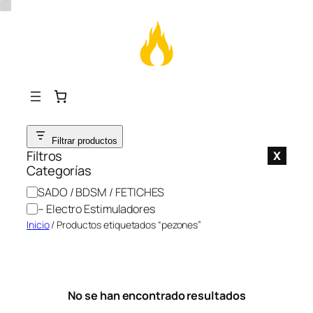
Saltar
Filtrar productos
al
Filtros
X
contenido
Categorías
C
SADO / BDSM / FETICHES
a
– Electro Estimuladores
t
Inicio
/ Productos etiquetados “pezones”
e
g
o
r
No se han encontrado resultados
í