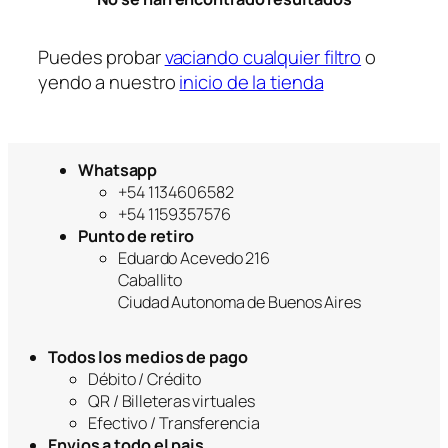
a
Puedes probar
vaciando cualquier filtro
o
yendo a nuestro
inicio de la tienda
Whatsapp
+54 1134606582
+54 1159357576
Punto de retiro
Eduardo Acevedo 216
Caballito
Ciudad Autonoma de Buenos Aires
Todos los medios de pago
Débito / Crédito
QR / Billeteras virtuales
Efectivo / Transferencia
Envios a todo el pais