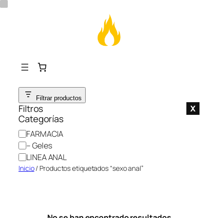
Saltar
Filtrar productos
al
Filtros
X
contenido
Categorías
C
FARMACIA
a
– Geles
t
LINEA ANAL
e
Inicio
/ Productos etiquetados “sexo anal”
g
o
r
í
No se han encontrado resultados