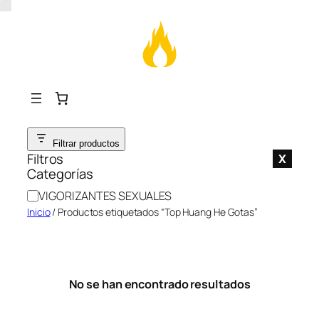
Saltar
Filtrar productos
al
Filtros
X
contenido
Categorías
C
VIGORIZANTES SEXUALES
a
Inicio
/ Productos etiquetados “Top Huang He Gotas”
t
e
g
o
No se han encontrado resultados
r
í