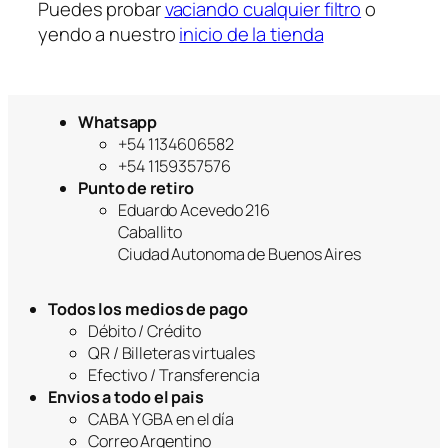
a
Puedes probar
vaciando cualquier filtro
o
yendo a nuestro
inicio de la tienda
Whatsapp
+54 1134606582
+54 1159357576
Punto de retiro
Eduardo Acevedo 216
Caballito
Ciudad Autonoma de Buenos Aires
Todos los medios de pago
Débito / Crédito
QR / Billeteras virtuales
Efectivo / Transferencia
Envios a todo el pais
CABA Y GBA en el día
Correo Argentino