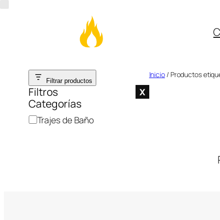
C
Saltar
Inicio
/ Productos etiqu
Filtrar productos
al
Filtros
X
Categorías
contenido
C
Trajes de Baño
a
t
e
g
o
r
í
a