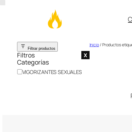
C
Saltar
Inicio
/ Productos etiqu
Filtrar productos
al
Filtros
X
Categorías
contenido
C
VIGORIZANTES SEXUALES
a
t
e
g
o
r
í
a