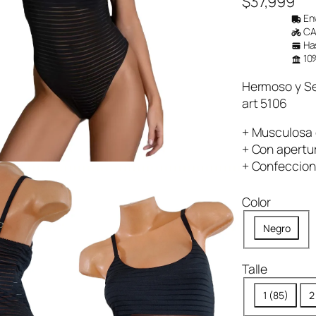
$
37,999
Env
CAB
Has
10%
Hermoso y Se
art 5106
+ Musculosa 
+ Con apertur
+ Confecciona
Color
Negro
Talle
1 (85)
2