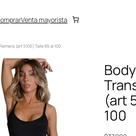
omprar
Venta mayorista
emera (art 5106) Talle 85 al 100
Body
Tran
(art 
100