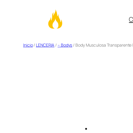
C
Saltar
Inicio
/
LENCERIA
/
– Bodys
/ Body Musculosa Transparente R
al
contenido