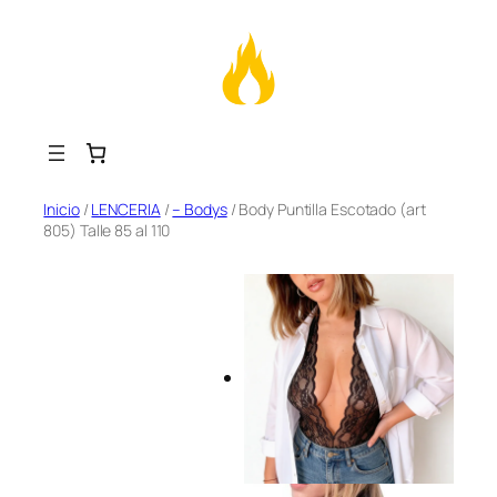
Saltar
Inicio
/
LENCERIA
/
– Bodys
/ Body Puntilla Escotado (art
805) Talle 85 al 110
al
contenido