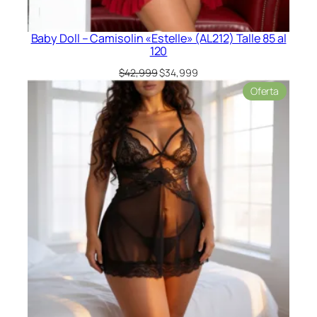
Baby Doll – Camisolin «Estelle» (AL212) Talle 85 al
120
El
El
$
42,999
$
34,999
precio
precio
Product
Oferta
original
actual
en
era:
es:
oferta
$42,999.
$34,999.