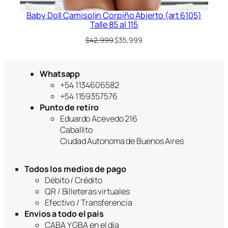
Baby Doll Camisolin Corpiño Abierto (art 6105)
Talle 85 al 115
El
El
$
42,999
$
35,999
precio
precio
original
actual
era:
es:
Whatsapp
$42,999.
$35,999.
+54 1134606582
+54 1159357576
Punto de retiro
Eduardo Acevedo 216
Caballito
Ciudad Autonoma de Buenos Aires
Todos los medios de pago
Débito / Crédito
QR / Billeteras virtuales
Efectivo / Transferencia
Envios a todo el pais
CABA Y GBA en el día