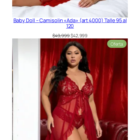
Baby Doll – Camisolin «Ada» (art 4000) Talle 95 al
120
El
El
$
49,999
$
42,999
precio
precio
Product
Oferta
original
actual
en
era:
es:
oferta
$49,999.
$42,999.