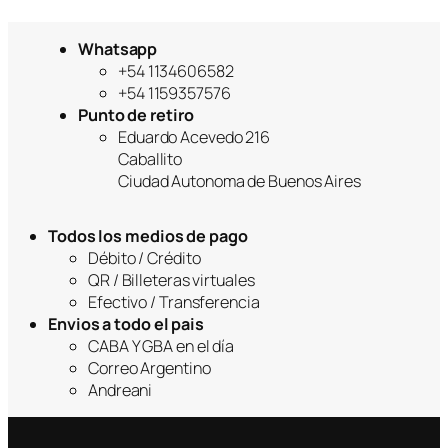
precio
precio
original
actual
era:
es:
Whatsapp
$42,999.
$35,999.
+54 1134606582
+54 1159357576
Punto de retiro
Eduardo Acevedo 216
Caballito
Ciudad Autonoma de Buenos Aires
Todos los medios de pago
Débito / Crédito
QR / Billeteras virtuales
Efectivo / Transferencia
Envios a todo el pais
CABA Y GBA en el día
Correo Argentino
Andreani