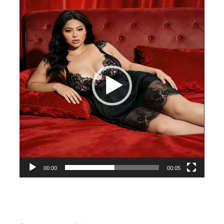
de
vídeo
00:00
00:05