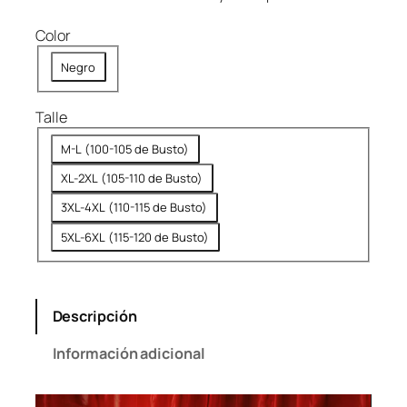
:
2
$
,
Color
5
9
Negro
5
9
,
9
Talle
9
.
9
M-L (100-105 de Busto)
9
XL-2XL (105-110 de Busto)
.
3XL-4XL (110-115 de Busto)
5XL-6XL (115-120 de Busto)
Descripción
Información adicional
Reproductor