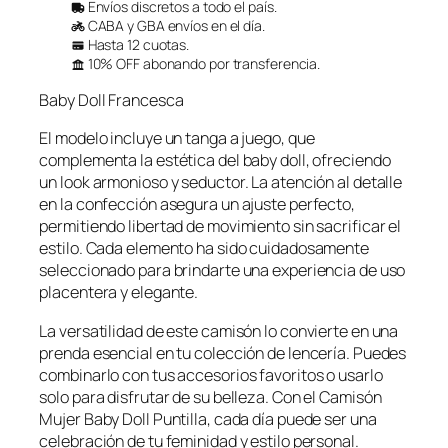
l
l
Envíos discretos a todo el país.
a
CABA y GBA envíos en el día.
p
p
Hasta 12 cuotas.
r
r
10% OFF abonando por transferencia.
e
e
Baby Doll Francesca
c
c
i
i
El modelo incluye un tanga a juego, que
o
o
complementa la estética del baby doll, ofreciendo
o
a
un look armonioso y seductor. La atención al detalle
en la confección asegura un ajuste perfecto,
r
c
permitiendo libertad de movimiento sin sacrificar el
i
t
estilo. Cada elemento ha sido cuidadosamente
g
u
seleccionado para brindarte una experiencia de uso
i
a
placentera y elegante.
n
l
La versatilidad de este camisón lo convierte en una
a
e
prenda esencial en tu colección de lencería. Puedes
l
s
combinarlo con tus accesorios favoritos o usarlo
e
:
solo para disfrutar de su belleza. Con el Camisón
r
$
Mujer Baby Doll Puntilla, cada día puede ser una
a
4
celebración de tu feminidad y estilo personal.