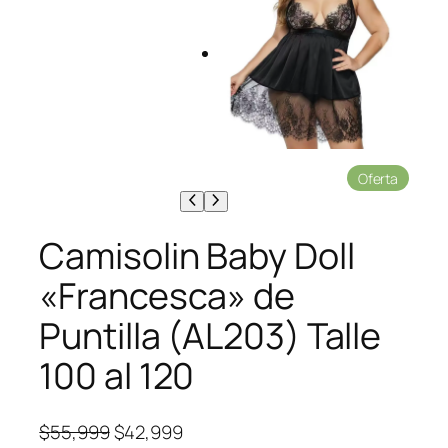
P
Oferta
r
o
d
Camisolin Baby Doll
u
c
«Francesca» de
t
o
Puntilla (AL203) Talle
e
n
100 al 120
o
f
e
r
E
E
$
55,999
$
42,999
t