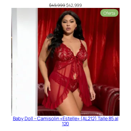
El
El
$
49,999
$
42,999
precio
precio
Product
Oferta
original
actual
en
era:
es:
oferta
$49,999.
$42,999.
Baby Doll – Camisolin «Estelle» (AL212) Talle 85 al
120