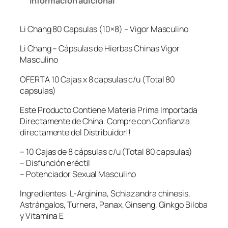
Información adicional
n
g
Li Chang 80 Capsulas (10×8) – Vigor Masculino
8
0
Li Chang – Cápsulas de Hierbas Chinas Vigor
C
Masculino
a
p
OFERTA 10 Cajas x 8 capsulas c/u (Total 80
s
capsulas)
u
Este Producto Contiene Materia Prima Importada
l
Directamente de China. Compre con Confianza
a
directamente del Distribuidor!!
s
(
– 10 Cajas de 8 cápsulas c/u (Total 80 capsulas)
1
– Disfunción eréctil
0
– Potenciador Sexual Masculino
×
8
Ingredientes: L-Arginina, Schiazandra chinesis,
)
Astrángalos, Turnera, Panax, Ginseng, Ginkgo Biloba
–
y Vitamina E
V