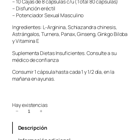
– 10 Cajas de 8 cápsulas c/u (Total 80 capsulas)
– Disfunción eréctil
– Potenciador Sexual Masculino
Ingredientes: L-Arginina, Schiazandra chinesis,
Astrángalos, Turnera, Panax, Ginseng, Ginkgo Biloba
y Vitamina E
Suplementa Dietas Insuficientes. Consulte a su
médico de confianza
Consumir 1 cápsula hasta cada 1 y 1/2 día, en la
mañana en ayunas.
Hay existencias
L
−
+
i
C
Descripción
h
a