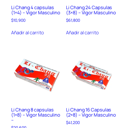
d
Li Chang 4 capsulas
Li Chang 24 Capsulas
(1×4) – Vigor Masculino
(3×8) – Vigor Masculino
$
10,900
$
61,800
Añadir al carrito
Añadir al carrito
Li Chang 8 capsulas
Li Chang 16 Capsulas
(1×8) – Vigor Masculino
(2×8) – Vigor Masculino
–
$
41,200
$
20,600