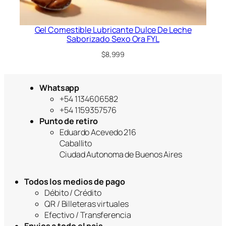
Gel Comestible Lubricante Dulce De Leche
Saborizado Sexo Ora FYL
$
8,999
Whatsapp
+54 1134606582
+54 1159357576
Punto de retiro
Eduardo Acevedo 216
Caballito
Ciudad Autonoma de Buenos Aires
Todos los medios de pago
Débito / Crédito
QR / Billeteras virtuales
Efectivo / Transferencia