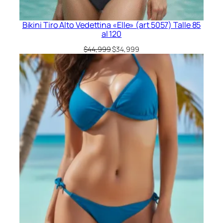
Bikini Tiro Alto Vedettina «Elle» (art 5057) Talle 85
al 120
El
El
$
44,999
$
34,999
precio
precio
original
actual
era:
es:
$44,999.
$34,999.