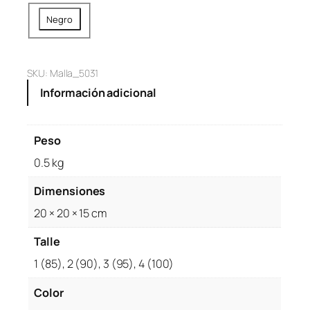
i
a
Negro
n
l
a
e
l
s
SKU:
Malla_5031
e
:
Información adicional
r
$
a
3
:
7
Peso
$
,
0.5 kg
4
9
7
9
Dimensiones
,
9
20 × 20 × 15 cm
9
.
9
Talle
9
1 (85), 2 (90), 3 (95), 4 (100)
.
Color