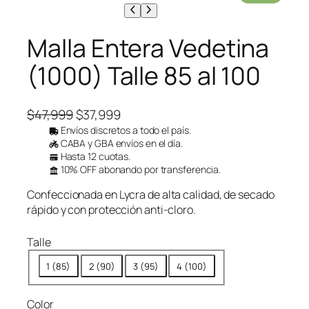
r
o
d
Malla Entera Vedetina
u
c
(1000) Talle 85 al 100
t
o
e
E
E
n
$
47,999
$
37,999
o
l
l
Envíos discretos a todo el país.
f
CABA y GBA envíos en el día.
p
p
e
Hasta 12 cuotas.
r
r
r
10% OFF abonando por transferencia.
t
e
e
a
Confeccionada en Lycra de alta calidad, de secado
c
c
rápido y con protección anti-cloro.
i
i
o
o
Talle
o
a
1 (85)
2 (90)
3 (95)
4 (100)
r
c
i
t
g
u
Color