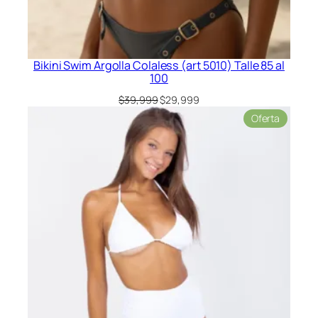
Bikini Swim Argolla Colaless (art 5010) Talle 85 al
100
El
El
$
39,999
$
29,999
precio
precio
Product
Oferta
original
actual
en
era:
es:
oferta
$39,999.
$29,999.