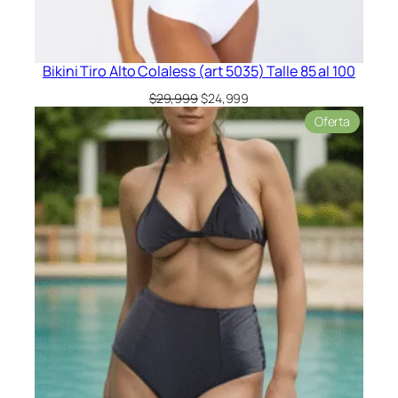
Bikini Tiro Alto Colaless (art 5035) Talle 85 al 100
El
El
$
29,999
$
24,999
precio
precio
Product
Oferta
original
actual
en
era:
es:
oferta
$29,999.
$24,999.