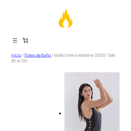
Saltar
Inicio
/
Trajes de Baño
/ Malla Entera Vedetina (1000) Talle
85 al 100
al
contenido