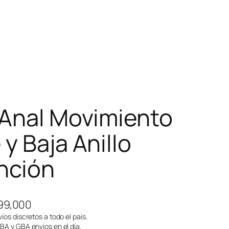
 Anal Movimiento
y Baja Anillo
nción
E
99,000
l
íos discretos a todo el país.
A y GBA envíos en el día.