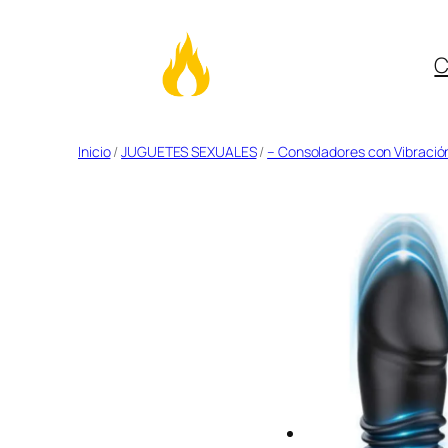
C
Saltar
Inicio
/
JUGUETES SEXUALES
/
– Consoladores con Vibració
al
contenido