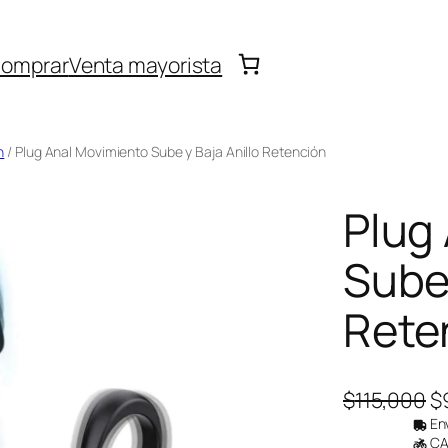
omprar
Venta mayorista
n
/ Plug Anal Movimiento Sube y Baja Anillo Retención
Plug
Sube 
Rete
E
$
115,000
$
l
Env
CAB