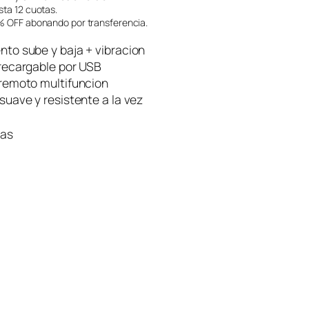
p
ta 12 cuotas.
 OFF abonando por transferencia.
r
e
to sube y baja + vibracion
c
 recargable por USB
 remoto multifuncion
i
suave y resistente a la vez
o
a
ias
c
t
u
a
l
e
s
:
$