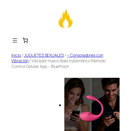
Saltar
Inicio
/
JUGUETES SEXUALES
/
– Consoladores con
Vibración
/ Vibrador Huevo Bala Inalámbrico Remoto
al
Control Celular App – Bluethoot
contenido