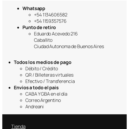
Whatsapp
+54 1134606582
+54 1159357576
Punto de retiro
Eduardo Acevedo 216
Caballito
Ciudad Autonoma de Buenos Aires
Todos los medios de pago
Débito / Crédito
QR / Billeteras virtuales
Efectivo / Transferencia
Envios a todo el pais
CABA Y GBA en el día
Correo Argentino
Andreani
Tienda